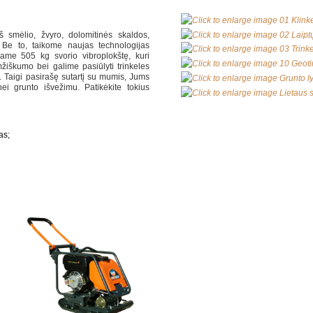
 smėlio, žvyro, dolomitinės skaldos,
 Be to, taikome naujas technologijas
ojame 505 kg svorio vibroplokštę, kuri
amžiškumo bei galime pasiūlyti trinkeles
Taigi pasirašę sutartį su mumis, Jums
nei grunto išvežimu. Patikėkite tokius
as;