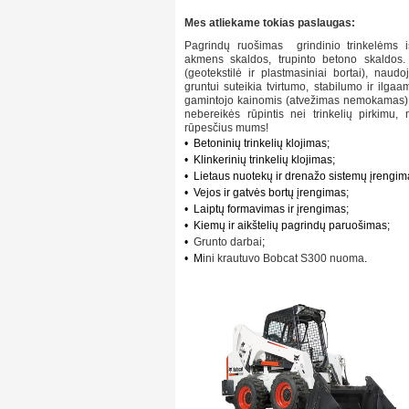
Mes atliekame tokias paslaugas:
Pagrindų ruošimas grindinio trinkelėms iš
akmens skaldos, trupinto betono skaldos.
(geotekstilė ir plastmasiniai bortai), naud
gruntui suteikia tvirtumo, stabilumo ir ilga
gamintojo kainomis (atvežimas nemokamas). 
nebereikės rūpintis nei trinkelių pirkimu, 
rūpesčius mums!
• Betoninių trinkelių klojimas;
• Klinkerinių trinkelių klojimas;
• Lietaus nuotekų ir drenažo sistemų įrengim
• Vejos ir gatvės bortų įrengimas;
• Laiptų formavimas ir įrengimas;
• Kiemų ir aikštelių pagrindų paruošimas;
•
Grunto darbai
;
• M
ini krautuvo Bobcat S300 nuoma
.