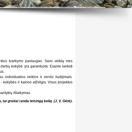
aplinkos tvarkymo paslaugas. Savo veiklą mes
ūsų darbų kokybė yra garantuota. Esame lanksti
us.
ndividualios veiklos ir verslo liudijimais.
- kokybės ir kainos atžvilgiu. Visus projektus
santykių išlaikymas.
 tai greitai randa teisingą kelią. (J. V. Gėtė).