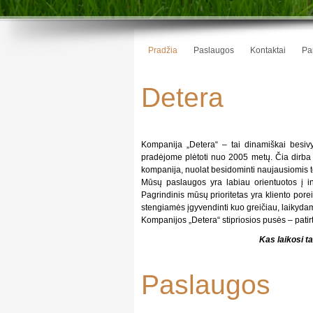
Pradžia
Paslaugos
Kontaktai
Par
Detera
Kompanija „Detera“ – tai dinamiškai besivys
pradėjome plėtoti nuo 2005 metų. Čia dirba ti
kompanija, nuolat besidominti naujausiomis te
Mūsų paslaugos yra labiau orientuotos į in
Pagrindinis mūsų prioritetas yra kliento pore
stengiamės įgyvendinti kuo greičiau, laikyda
Kompanijos „Detera“ stipriosios pusės – pati
Kas laikosi ta
Paslaugos