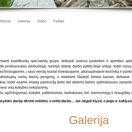
tneriai
Galerija
Video
Paštas
tanti kvalifikuotų specialistų grupė, teikianti įvairios paskirties ir apimties 
k profesionalūs darbuotojai, turintys didelę darbo patirtį šioje srityje, todėl m
chnologijomis, į savo verslą nuolat investuojame, atsinaujindami techniką ir įranki
dividualių namų kiemų įrengimą, o siekdami išlaikyti žemas kainas, dirbame su i
ikiai, todėl esame visada pasiruošę tartis dėl abiems šalims optimaliausio varianto 
miesi visų kokybės reikalavimų.
rtis, sąžiningumas, kokybė, patikimumas, lankstumas, bei harmoningų ir draugiškų 
isyklės darbą tikrinti mintimi, o mintį darbu… tas negali klysti, o jeigu ir suklysta,
Galerija